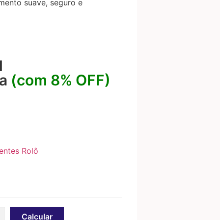
mento suave, seguro e
1
ta
(com 8% OFF)
entes Rolô