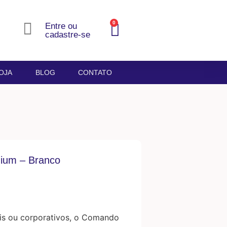
0
Entre ou
cadastre-se
OJA
BLOG
CONTATO
um – Branco
ais ou corporativos, o Comando